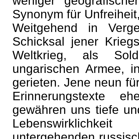
weniger geografischer
Synonym für Unfreihei
Weitgehend in Verge
Schicksal jener Krieg
Weltkrieg, als Sold
ungarischen Armee, i
gerieten. Jene neun f
Erinnerungstexte eh
gewähren uns tiefe und
Lebenswirklichk
untergehenden russisc