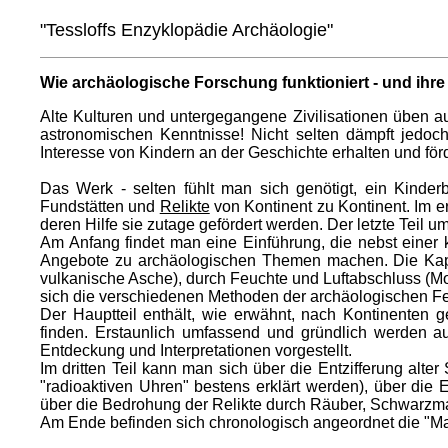
"Tessloffs Enzyklopädie Archäologie"
Wie archäologische Forschung funktioniert - und ihr
Alte Kulturen und untergegangene Zivilisationen üben a
astronomischen Kenntnisse! Nicht selten dämpft jedoch
Interesse von Kindern an der Geschichte erhalten und för
Das Werk - selten fühlt man sich genötigt, ein Kinde
Fundstätten und
Relikte
von Kontinent zu Kontinent. Im e
deren Hilfe sie zutage gefördert werden. Der letzte Teil
Am Anfang findet man eine Einführung, die nebst einer
Angebote zu archäologischen Themen machen. Die Kapit
vulkanische Asche), durch Feuchte und Luftabschluss (M
sich die verschiedenen Methoden der archäologischen Fel
Der Hauptteil enthält, wie erwähnt, nach Kontinenten
finden. Erstaunlich umfassend und gründlich werden au
Entdeckung und Interpretationen vorgestellt.
Im dritten Teil kann man sich über die Entzifferung alt
"radioaktiven Uhren" bestens erklärt werden), über di
über die Bedrohung der Relikte durch Räuber, Schwarzma
Am Ende befinden sich chronologisch angeordnet die "Mar