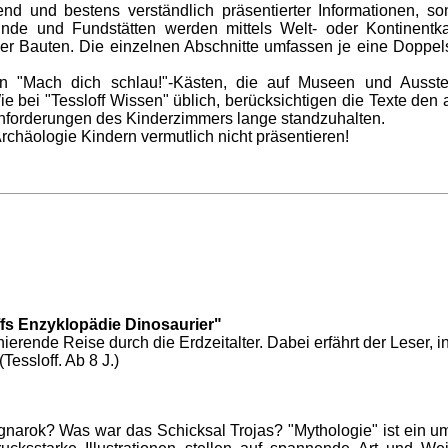
end und bestens verständlich präsentierter Informationen, s
unde und Fundstätten werden mittels Welt- oder Kontinentka
 Bauten. Die einzelnen Abschnitte umfassen je eine Doppelsei
en "Mach dich schlau!"-Kästen, die auf Museen und Ausste
 bei "Tessloff Wissen" üblich, berücksichtigen die Texte den a
nforderungen des Kinderzimmers lange standzuhalten.
chäologie Kindern vermutlich nicht präsentieren!
offs Enzyklopädie Dinosaurier"
inierende Reise durch die Erdzeitalter. Dabei erfährt der Leser
essloff. Ab 8 J.)
gnarok? Was war das Schicksal Trojas? "Mythologie" ist ein 