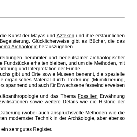
n die Kunst der Mayas und
Azteken
und ihre erstaunlichen
Begeisterung. Glücklicherweise gibt es Bücher, die das
ema Archäologie
herauszugeben.
chreibungen berühmter und bedeutsamer archäologischer
re Fundstücke erhalten bleiben, und um die Methoden, mit
ordnung und Interpretation der Funde.
uchs gibt und Orte sowie Museen benennt, die spezielle
 organisches Material durch Trocknung (Mumifizierung,
ders spannend und auch für Erwachsene fesselnd erweisen
 Paläoanthropologie und das Thema
Fossilien
Erwähnung
ilisationen sowie weitere Details wie die Historie der
er Datierung (wobei auch anspruchsvolle Methoden wie die
ten modernster Technik in der Archäologie, aber ebenso
ein sehr gutes Register.