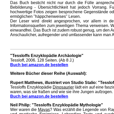
Das Buch besticht nicht nur durch die Fülle ansprech
Bebilderung - Übersichtlichkeit hat jedoch Vorrang. F
hochwertige Fotos zeigen besprochene Gegenstände oder
ermöglichen "häppchenweises" Lesen.
Der Leser wird direkt angesprochen, vor allem in d
Informationsquellen zum jeweiligen Thema verweisen. Wie
einwandfrei. Das Buch ist zudem robust genug, um den A
Anschaulicher, aufregender und umfassender kann man Ar
"Tessloffs Enzyklopädie Archäologie"
Tessloff, 2006. 128 Seiten. (Ab 8 J.)
Buch bei amazon.de bestellen
Weitere Bücher dieser Reihe (Auswahl):
Rupert Matthews, illustriert von Studio Stalio: "Tessl
Tessloffs Enzyklopädie
Dinosaurier
lädt ein auf eine fasz
waren, was sie fraßen und wie sie ihre Jungen aufzogen. (T
Buch bei amazon.de bestellen
Neil Philip: "Tessloffs Enzyklopädie Mythologie"
Wer waren die
Mayas
? Was erzählt die Legende von Ra