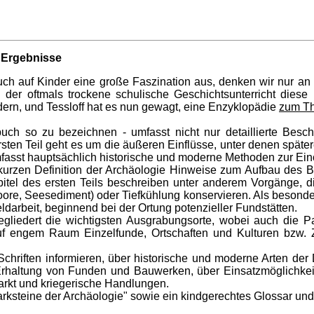
e Ergebnisse
uch auf Kinder eine große Faszination aus, denken wir nur a
 der oftmals trockene schulische Geschichtsunterricht diese 
dern, und Tessloff hat es nun gewagt, eine Enzyklopädie
zum Th
rbuch so zu bezeichnen - umfasst nicht nur detaillierte Bes
rsten Teil geht es um die äußeren Einflüsse, unter denen späte
 umfasst hauptsächlich historische und moderne Methoden zur Ein
 kurzen Definition der Archäologie Hinweise zum Aufbau des B
el des ersten Teils beschreiben unter anderem Vorgänge, die
oore, Seesediment) oder Tiefkühlung konservieren. Als beson
darbeit, beginnend bei der Ortung potenzieller Fundstätten.
 gegliedert die wichtigsten Ausgrabungsorte, wobei auch die
f engem Raum Einzelfunde, Ortschaften und Kulturen bzw. Ziv
er Schriften informieren, über historische und moderne Arten d
e Erhaltung von Funden und Bauwerken, über Einsatzmöglichkei
rkt und kriegerische Handlungen.
ksteine der Archäologie" sowie ein kindgerechtes Glossar und 