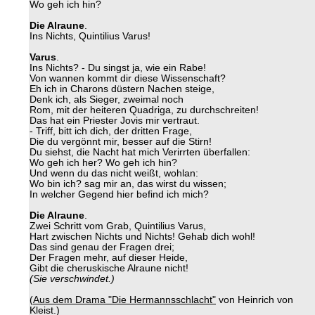
Wo geh ich hin?
Die Alraune
.
Ins Nichts, Quintilius Varus!
Varus
.
Ins Nichts? - Du singst ja, wie ein Rabe!
Von wannen kommt dir diese Wissenschaft?
Eh ich in Charons düstern Nachen steige,
Denk ich, als Sieger, zweimal noch
Rom, mit der heiteren Quadriga, zu durchschreiten!
Das hat ein Priester Jovis mir vertraut.
- Triff, bitt ich dich, der dritten Frage,
Die du vergönnt mir, besser auf die Stirn!
Du siehst, die Nacht hat mich Verirrten überfallen:
Wo geh ich her? Wo geh ich hin?
Und wenn du das nicht weißt, wohlan:
Wo bin ich? sag mir an, das wirst du wissen;
In welcher Gegend hier befind ich mich?
Die Alraune
.
Zwei Schritt vom Grab, Quintilius Varus,
Hart zwischen Nichts und Nichts! Gehab dich wohl!
Das sind genau der Fragen drei;
Der Fragen mehr, auf dieser Heide,
Gibt die cheruskische Alraune nicht!
(Sie verschwindet.)
(
Aus dem Drama "Die Hermannsschlacht"
von Heinrich von
Kleist.)