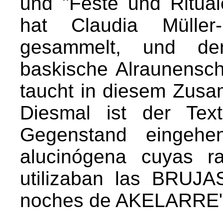
und "Feste und Ritua
hat Claudia Müller-
gesammelt, und de
baskische Alraunensc
taucht in diesem Zus
Diesmal ist der Tex
Gegenstand eingehen
alucinógena cuyas r
utilizaban las BRUJA
noches de AKELARRE