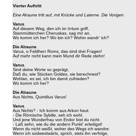
Vierter Auftritt
Eine Alraune tritt auf, mit Krücke und Laterne. Die Vorigen.
Varus
.
Auf diesem Weg, den ich im Irrtum griff,
Stammütterchen Cheruskas, sag mir an,
Wo komm ich her? Wo bin ich? Wohin wandr' ich?
Die Alraune
.
Varus, o Feldherr Roms, das sind drei Fragen!
Auf mehr nicht kann mein Mund dir Rede stehn!
Varus
.
Sind deine Worte so geprägt,
Daß du, wie Stücken Goldes, sie berechnest?
Wohlan, es sei, ich bin damit zufrieden?
Wo komm ich her?
Die Alraune
.
Aus Nichts, Quintilius Varus!
Varus
.
Aus Nichts? - Ich komm aus Arkon heut.
- Die Römische Sybille, seh ich wohl,
Und jene Wunderfrau von Endor bist du nicht.
- Laß sehn, wie du die andern Punkt' erledigst!
Wenn du nicht weißt, woher des Wegs ich wandre:
Wenn ich südwestwärts, sprich, stets ihn verfolge,