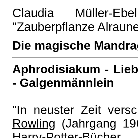
Claudia Müller-Ebe
"Zauberpflanze Alraun
Die magische Mandra
Aphrodisiakum - Lie
- Galgenmännlein
"In neuster Zeit versc
Rowling
(Jahrgang 196
Harry-Potter-Büch