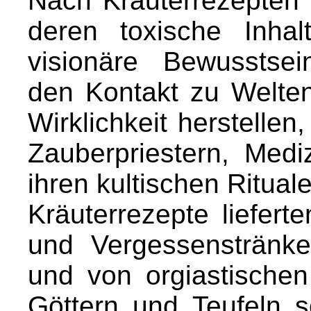
Nach Kräuterrezepten 
deren toxische Inhal
visionäre Bewusstse
den Kontakt zu Welten
Wirklichkeit herstellen
Zauberpriestern, Med
ihren kultischen Ritua
Kräuterrezepte lieferte
und Vergessenstränk
und von orgiastische
Göttern und Teufeln 