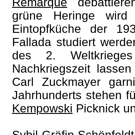
Remarque
debattiere
grüne Heringe wir
Eintopfküche der 19
Fallada studiert wer
des 2. Weltkriege
Nachkriegszeit lassen
Carl Zuckmayer garn
Jahrhunderts stehen f
Kempowski
Picknick un
Sybil Gräfin Schönfeldt 