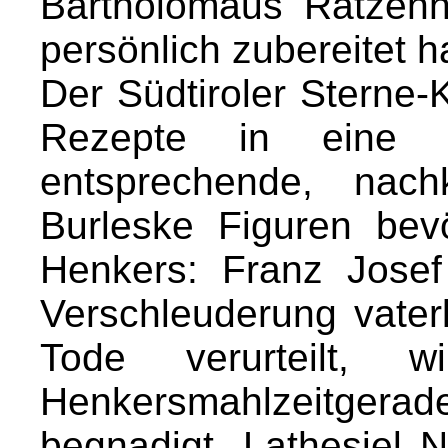
Bartholomäus Ratzen
persönlich zubereitet h
Der Südtiroler Sterne-
Rezepte in eine 
entsprechende, nach
Burleske Figuren bev
Henkers: Franz Josef 
Verschleuderung vater
Tode verurteilt, 
Henkersmahlzeitge
begnadigt. Lathesiel N