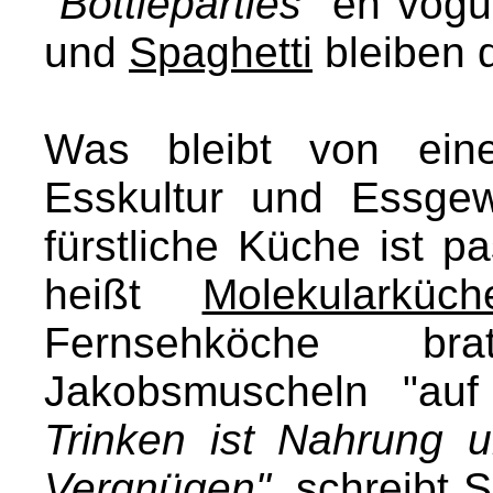
"Bottleparties"
en vogu
und
Spaghetti
bleiben d
Was bleibt von eine
Esskultur und Essgew
fürstliche Küche ist 
heißt
Molekularküch
Fernsehköche br
Jakobsmuscheln "au
Trinken ist Nahrung 
Vergnügen"
, schreibt 