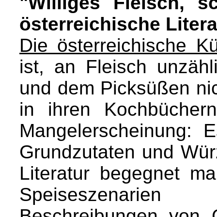
"Williges Fleisch, 
österreichische Lite
Die österreichische K
ist, an Fleisch unzäh
und dem Picksüßen nich
in ihren Kochbüchern
Mangelerscheinung: Es
Grundzutaten und Würz
Literatur begegnet ma
Speiseszenarie
Beschreibungen von G