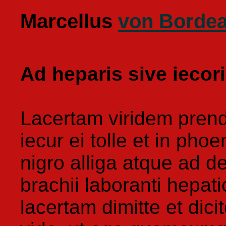
Marcellus
von Borde
Ad heparis sive iecori
Lacertam viridem prend
iecur ei tolle et in pho
nigro alliga atque ad d
brachii laboranti hepa
lacertam dimitte et dici