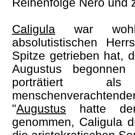
Reihenfolge Nero und 
Caligula
war wohl 
absolutistischen Herr
Spitze getrieben hat, 
Augustus begonnen h
porträtiert a
menschenverachtender
"
Augustus
hatte den
genommen, Caligula d