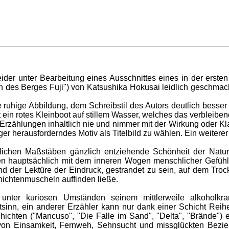
er unter Bearbeitung eines Ausschnittes eines in der ersten
n des Berges Fuji") von Katsushika Hokusai leidlich geschmac
 ruhige Abbildung, dem Schreibstil des Autors deutlich besser
n rotes Kleinboot auf stillem Wasser, welches das verbleibend
Erzählungen inhaltlich nie und nimmer mit der Wirkung oder K
er herausforderndes Motiv als Titelbild zu wählen. Ein weiterer
ichen Maßstäben gänzlich entziehende Schönheit der Naturge
n hauptsächlich mit dem inneren Wogen menschlicher Gefühle.
der Lektüre der Eindruck, gestrandet zu sein, auf dem Trocken
hichtenmuscheln auffinden ließe.
 unter kuriosen Umständen seinem mittlerweile alkoholkr
ortsinn, ein anderer Erzähler kann nur dank einer Schicht R
hichten ("Mancuso", "Die Falle im Sand", "Delta", "Brände") 
 von Einsamkeit, Fernweh, Sehnsucht und missglückten Bezi