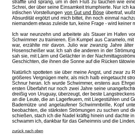
straffte und sprang, um in den Fluß zu tauchen wie ei
Schrei, der über seine Einsamkeit triumphierte. Nur ich 
irdischen Vorstellungen
von Gut und Böse
übertraf, wußt
Absurdität ergötzt und mich bittet, ihn noch einmal nach
niemandem etwas zuleide tun, keine Frage - wird keine
Ich war neunzehn und arbeitete als Stauer im Hafen vo
Schwimmer zu trainieren. Ein Kumpel aus Caramelo, mit
war, erzählte mir davon. Julio war zwanzig Jahre älter
Hosenscheißer war. Ich sah die anderen in der Strömung
sah sie, mit Lärm und Gelächter in der Nachmittagsströ
Geschichten, die ihnen die Sonne auf die Rücken tätowiert
Natürlich spotteten sie über meine Angst, und zwar zu
größeres Vergnügen mehr, als mich halb eingetaucht stro
Schnur heran. Ich wurde Schwimmer, erstens aus Ehrgei
ersten Überfahrt nur noch zwei Jahre seine unangefocht
dreißig von Uruguay, überzeugt, der beste Langstrecken
an die Leute, die an Lagerfeuern, mit Liegestühlen und G
Bademütze und angelaufener Schwimmbrille, Kopf unte
beobachten, die stärksten Strömungen zu suchen und die
schießen, stach ich die Nadel kräftig hinein und dachte i
schwamm ich, dankbar für das Geheimnis und die Linderung,
zurück nach oben