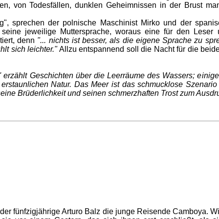
hen, von Todesfällen, dunklen Geheimnissen in der Brust m
tung", sprechen der polnische Maschinist Mirko und der span
seine jeweilige Muttersprache, woraus eine für den Leser 
tiert, denn
"... nichts ist besser, als die eigene Sprache zu sp
lt sich leichter."
Allzu entspannend soll die Nacht für die bei
' erzählt Geschichten über die Leerräume des Wassers; einige
r erstaunlichen Natur. Das Meer ist das schmucklose Szenario
seine Brüderlichkeit und seinen schmerzhaften Trost zum Ausdru
fft der fünfzigjährige Arturo Balz die junge Reisende Camboya. 