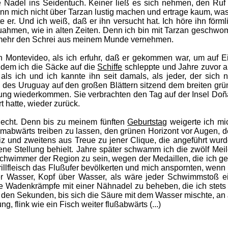
ne Nadel ins Seidentuch. Keiner ließ es sich nehmen, den Ru
kann mich nicht über Tarzan lustig machen und ertrage kaum, was
e er. Und ich weiß, daß er ihn versucht hat. Ich höre ihn förml
zuahmen, wie in alten Zeiten. Denn ich bin mit Tarzan geschwo
r mehr den Schrei aus meinem Munde vernehmen.
n Montevideo, als ich erfuhr, daß er gekommen war, um auf 
 dem ich die Säcke auf die
Schiffe
schleppte und Jahre zuvor a
 als ich und ich kannte ihn seit damals, als jeder, der sich 
 des Uruguay auf den großen Blättern sitzend dem breiten grün
mung wiederkommen. Sie verbrachten den Tag auf der Insel Doñ
 hatte, wieder zurück.
 Recht. Denn bis zu meinem fünften
Geburtstag
weigerte ich mic
mabwärts treiben zu lassen, den grünen Horizont vor Augen, d
z und zweitens aus Treue zu jener Clique, die angeführt wurd
ene Stellung behielt. Jahre später schwamm ich die zwölf Me
schwimmer der Region zu sein, wegen der Medaillen, die ich ge
rillfleisch das Flußufer bevölkerten und mich anspornten, wenn
r Wasser, Kopf über Wasser, als wäre jeder Schwimmstoß ein
 Wadenkrämpfe mit einer Nähnadel zu beheben, die ich stets 
n den Sekunden, bis sich die Säure mit dem Wasser mischte, an 
 flink wie ein Fisch weiter flußabwärts (...)