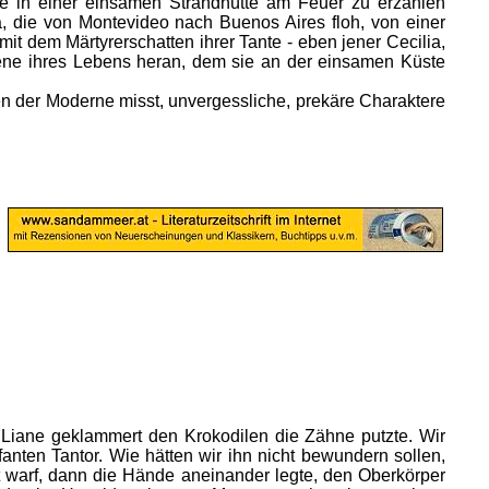
sie in einer einsamen Strandhütte am Feuer zu erzählen
a, die von Montevideo nach Buenos Aires floh, von einer
it dem Märtyrerschatten ihrer Tante - eben jener Cecilia,
fene ihres Lebens heran, dem sie an der einsamen Küste
en der Moderne misst, unvergessliche, prekäre Charaktere
 Liane geklammert den Krokodilen die Zähne putzte. Wir
ten Tantor. Wie hätten wir ihn nicht bewundern sollen,
t warf, dann die Hände aneinander legte, den Oberkörper