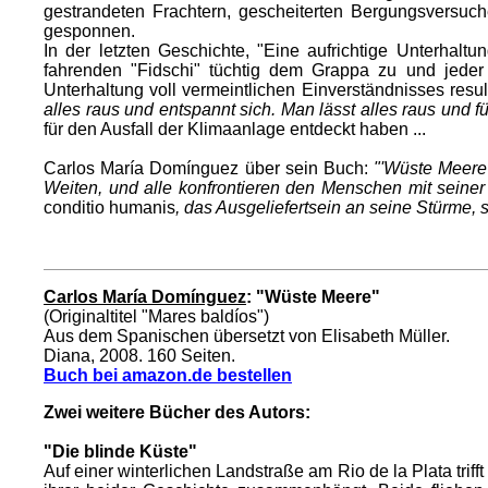
gestrandeten Frachtern, gescheiterten Bergungsversuc
gesponnen.
In der letzten Geschichte, "Eine aufrichtige Unterhal
fahrenden "Fidschi" tüchtig dem Grappa zu und jeder 
Unterhaltung voll vermeintlichen Einverständnisses resul
alles raus und entspannt sich. Man lässt alles raus und füh
für den Ausfall der Klimaanlage entdeckt haben ...
Carlos María Domínguez über sein Buch:
"'Wüste Meere
Weiten, und alle konfrontieren den Menschen mit seine
conditio humanis
, das Ausgeliefertsein an seine Stürme, 
Carlos María Domínguez
: "Wüste Meere"
(Originaltitel "Mares baldíos")
Aus dem Spanischen übersetzt von Elisabeth Müller.
Diana, 2008. 160 Seiten.
Buch bei amazon.de bestellen
Zwei weitere Bücher des Autors:
"Die blinde Küste"
Auf einer winterlichen Landstraße am Rio de la Plata tri