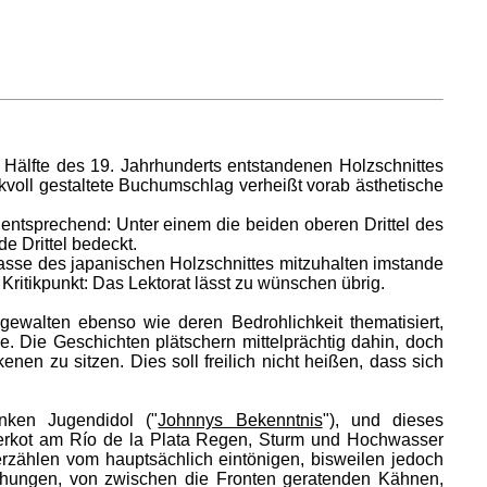
 Hälfte des 19. Jahrhunderts entstandenen Holzschnittes
kvoll gestaltete Buchumschlag verheißt vorab ästhetische
 entsprechend: Unter einem die beiden oberen Drittel des
e Drittel bedeckt.
lasse des japanischen Holzschnittes mitzuhalten imstande
 Kritikpunkt: Das Lektorat lässt zu wünschen übrig.
walten ebenso wie deren Bedrohlichkeit thematisiert,
 Die Geschichten plätschern mittelprächtig dahin, doch
en zu sitzen. Dies soll freilich nicht heißen, dass sich
anken Jugendidol ("
Johnnys Bekenntnis
"), und dieses
eiherkot am Río de la Plata Regen, Sturm und Hochwasser
erzählen vom hauptsächlich eintönigen, bisweilen jedoch
ehungen, von zwischen die Fronten geratenden Kähnen,