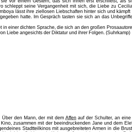
sie vor einem Gestern, das sich ihnen erst erschließt, als 
o schleppt seine Vergangenheit mit sich, die Liebe zu Cecili
boya lässt ihre ziellosen Liebschaften hinter sich und kämpft m
fgegeben hatte. Im Gespräch tasten sie sich an das Unbegrif
 in einer dichten Sprache, die sich an den großen Prosaautor
n Liebe angesichts der Diktatur und ihrer Folgen. (Suhrkamp)
en. Über den Mann, der mit dem
Affen
auf der Schulter, an eine
 Kino, zusammen mit der beeindruckenden Jane und dem Elefan
endeines Stadtteilkinos mit ausgebreiteten Armen in die Brus