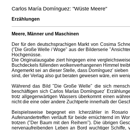
Carlos María Domínguez: "Wüste Meere"
Erzählungen
Meere, Männer und Maschinen
Der für den deutschsprachigen Markt von Cosima Schneid
("Die Große Welle / Woge" aus der Bilderserie "Ansichte
Hochgenüsse.
Die Originalausgabe ziert hingegen eine vergleichsweise
Buchdeckels füllenden wolkenverhangenen Himmel treibt ei
Angemerkt sei an dieser Stelle, dass Domínguez' sieben 
sind, der Verlag also gut beraten gewesen wäre, ein wenig
Während das Bild "Die Große Welle" die sich menschl
beschäftigen sich Carlos Marías Domínguez' Erzählunge
trotz allgegenwärtigen Wassers überkommt einen während 
nicht die eine oder andere Zuchtperle innerhalb der Gesc
Beispielsweise begegnet ein Icherzähler in Rosario
Aufeinandertreffen verläuft für beide ernüchternd im W
trotzen ("Der Baum mit den Reihern"). Die übrigen Gesc
nervenaufreibenden Leben an Bord wuchtiger Schiffe,