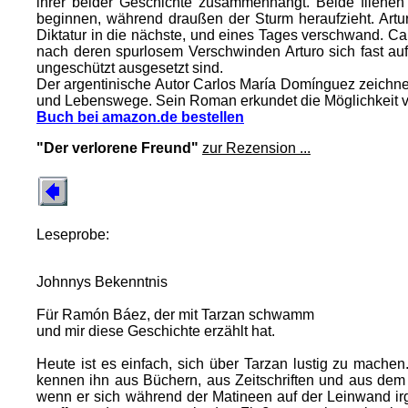
ihrer beider Geschichte zusammenhängt. Beide fliehen 
beginnen, während draußen der Sturm heraufzieht. Artur
Diktatur in die nächste, und eines Tages verschwand. Cam
nach deren spurlosem Verschwinden Arturo sich fast au
ungeschützt ausgesetzt sind.
Der argentinische Autor Carlos María Domínguez zeichnet
und Lebenswege. Sein Roman erkundet die Möglichkeit vo
Buch bei amazon.de bestellen
"Der verlorene Freund"
zur Rezension ...
Leseprobe:
Johnnys Bekenntnis
Für Ramón Báez, der mit Tarzan schwamm
und mir diese Geschichte erzählt hat.
Heute ist es einfach, sich über Tarzan lustig zu mach
kennen ihn aus Büchern, aus Zeitschriften und aus dem
wenn er sich während der Matineen auf der Leinwand irg