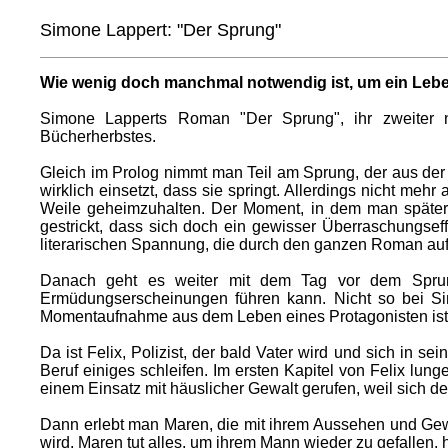
Simone Lappert: "Der Sprung"
Wie wenig doch manchmal notwendig ist, um ein Leb
Simone Lapperts Roman "Der Sprung", ihr zweiter na
Bücherherbstes.
Gleich im Prolog nimmt man Teil am Sprung, der aus der 
wirklich einsetzt, dass sie springt. Allerdings nicht mehr
Weile geheimzuhalten. Der Moment, in dem man später er
gestrickt, dass sich doch ein gewisser Überraschungseffe
literarischen Spannung, die durch den ganzen Roman aufr
Danach geht es weiter mit dem Tag vor dem Sprung.
Ermüdungserscheinungen führen kann. Nicht so bei Si
Momentaufnahme aus dem Leben eines Protagonisten ist, de
Da ist Felix, Polizist, der bald Vater wird und sich in se
Beruf einiges schleifen. Im ersten Kapitel von Felix lu
einem Einsatz mit häuslicher Gewalt gerufen, weil sich 
Dann erlebt man Maren, die mit ihrem Aussehen und Gewic
wird. Maren tut alles, um ihrem Mann wieder zu gefallen, 