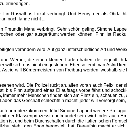
zu erniedrigen.
t in Roswithas Lokal verbringt. Und Henry, der als Obdachlo
n noch lange nicht ...
euen Freundin Manu verbringt. Sehr schön gelingt Simone Lappe
chen oder gar ausgeräumt werden können. Finn ist Radkurie
iligten verändern wird. Auf ganz unterschiedliche Art und Weis
und Werner, die einen kleinen Laden haben, der eigentlich l
will sich das nicht eingestehen. Ebenso lernt man Astrid ken
Astrid will Bürgermeisterin von Freiburg werden, weshalb sie b
esehen wird. Die Polizei rückt an, allen voran auch Felix, der
, bis Finn aufgrund eines Eilauftrags vorbeifährt und schock
, immer mehr Menschen finden sich am Platz ein, schauen zu, w
den das Geschäft schlechthin macht, jeder will versorgt sein, 
h herunterzukommen, führt Simone Lappert weitere Protagoniste
mit der Klassenprinzessin befreundet sein wird, oder auch Ern
tion ist und beim Durchschalten durch die italienischen Ferns
lzhut sieht, den Egon hergestellt hat. Daraufhin macht er s