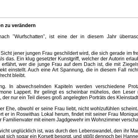
en zu verändern
ch "Wurfschatten", ist eine der in diesem Jahr überras
Sicht jener jungen Frau geschildert wird, die sich gerade im f
 als das. Ein klug gesetzter Kunstgriff, welcher der Autorin erla
fährt, wer die junge Frau auf dem Dach ist, die mit Ziegelste
kt einstellt. Auch eine Art Spannung, die in diesem Fall nich
echt bleibt.
 In abwechselnden Kapiteln werden verschiedene Protagon
mone Lappert. Ihr gelingt es scheinbar mühelos, den Leser 
r nur ein Teil dieses groß angelegten Porträts des Kleinstadt
iner Ehe, obwohl er seine Frau liebt, nicht wohlzufühlen scheint
ngert er in Roswithas Lokal herum, findet mit seiner Frau Mon
der Familienvater mit einem Jagdgewehr im Wohnzimmer verscha
ht unglücklich ist, was durch den Lebenswandel, den ihr Mann
hat sich sogar ein Korsett besorgt, und stößt dennoch bei Hanne