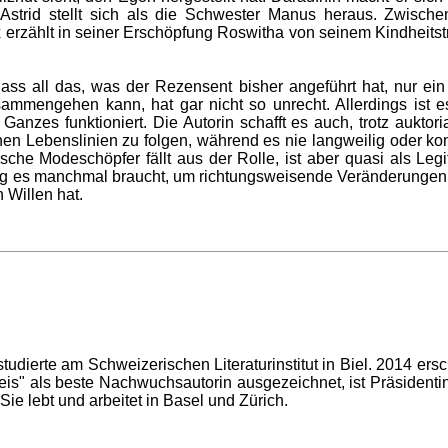
Astrid stellt sich als die Schwester Manus heraus. Zwisch
 erzählt in seiner Erschöpfung Roswitha von seinem Kindheitstr
ss all das, was der Rezensent bisher angeführt hat, nur ein k
sammengehen kann, hat gar nicht so unrecht. Allerdings ist
anzes funktioniert. Die Autorin schafft es auch, trotz auktor
en Lebenslinien zu folgen, während es nie langweilig oder kon
sche Modeschöpfer fällt aus der Rolle, ist aber quasi als Leg
nig es manchmal braucht, um richtungsweisende Veränderungen
 Willen hat.
 studierte am Schweizerischen Literaturinstitut in Biel. 2014 er
is" als beste Nachwuchsautorin ausgezeichnet, ist Präsidentin
 Sie lebt und arbeitet in Basel und Zürich.