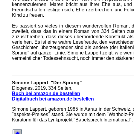
kennenzulernen. Maren bricht aus ihrer Ehe aus, und 
Freundschaften
festigen sich,
Ehen
zerbrechen, und Felix
Kind zu freuen.
Es passiert so vieles in diesem wundervollen Roman, da
zweifelt, dass das in einem Roman von 334 Seiten zu
zuzuschreiben, dass dieses überbordende Konstrukt als G
verleihen. Es ist eine wahre Lesefreude, den verschieden
Geschichten überzeugender sind als andere (der italieni
Sprung" auf ganzer Linie. Simone Lappert zeigt, wie we
vermeintlicher Todessehnsucht, noch immer den stärkeren
Simone Lappert: "Der Sprung"
Diogenes, 2019. 334 Seiten.
Buch bei amazon.de bestellen
Digitalbuch bei amazon.de bestellen
Simone Lappert, geboren 1985 in Aarau in der
Schweiz
,
"aspekte-Preises" stand. Sie wurde mit dem "Wartholz-Pre
Kuratorin für das Lyrikprojekt "Babelsprech.International".