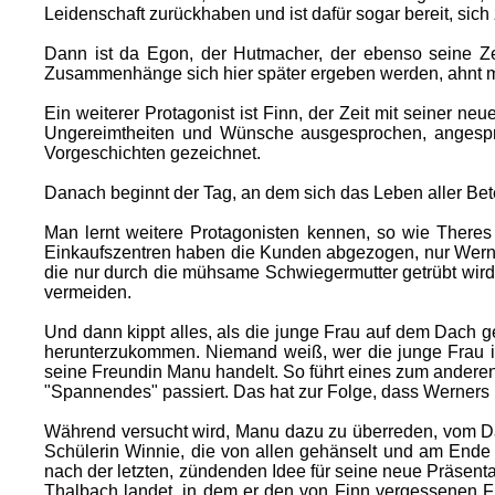
Leidenschaft zurückhaben und ist dafür sogar bereit, sich 
Dann ist da Egon, der Hutmacher, der ebenso seine Zei
Zusammenhänge sich hier später ergeben werden, ahnt ma
Ein weiterer Protagonist ist Finn, der Zeit mit seiner n
Ungereimtheiten und Wünsche ausgesprochen, angespro
Vorgeschichten gezeichnet.
Danach beginnt der Tag, an dem sich das Leben aller Bete
Man lernt weitere Protagonisten kennen, so wie Theres 
Einkaufszentren haben die Kunden abgezogen, nur Werner 
die nur durch die mühsame Schwiegermutter getrübt wird. 
vermeiden.
Und dann kippt alles, als die junge Frau auf dem Dach g
herunterzukommen. Niemand weiß, wer die junge Frau ist
seine Freundin Manu handelt. So führt eines zum anderen
"Spannendes" passiert. Das hat zur Folge, dass Werners La
Während versucht wird, Manu dazu zu überreden, vom Dac
Schülerin Winnie, die von allen gehänselt und am Ende 
nach der letzten, zündenden Idee für seine neue Präsenta
Thalbach landet, in dem er den von Finn vergessenen Fi