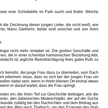
ser eine Schlafstelle im Park sucht und findet. Welche
rt die Zeichnung dieser jungen Liebe, die nicht weiß, wie
r, Manu Gärtnerin, beide sind unsicher und von ihren
e.
ängst nicht mehr rentabel ist. Die großen Geschäfte und
nen, die in einer scheinbar harmonischen Beziehung lebt,
edacht ist, jegliche Beeinträchtigung ihres guten Rufs zu
 sich bemüht, die junge Frau dazu zu überreden, vom Dach
iert erkennen muss, dass es sich bei der jungen Frau um
ollen dabei sein, wenn in ihrem kleinen Ort einmal etwas
wenn er darauf wartet, dass die Frau springt.
n ein, die ihren Teil zur Geschichte beitragen, wie die
esto, den italienischen Modeschöpfer, der auf der Suche
ehkanäle zufällig bei den Nachrichten und dem Beitrag aus
ich auf den Weg nach Thalbach, um den Erzeuger des Huts