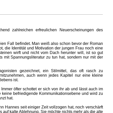
chend zahlreichen erfreulichen Neuerscheinungen des
reien Fall befindet. Man weiß also schon bevor der Roman
ubt, die Identität und Motivation der jungen Frau noch eine
inen wirft und nicht vom Dach herunter will, ist so gut
ts mit Spannungsliteratur zu tun hat, sondern nur mit der
isten gezeichnet, ein Stilmittel, das oft rasch zu
mitzunehmen, auch wenn jedes Kapitel nur eine kleine
lebens ist.
. Immer öfter schottet er sich von ihr ab und lässt auch im
ique keine befriedigende Kommunikationsebene und wird zu
nzt hat.
 Hannes seit einiger Zeit vollzogen hat, noch verschärft
s auf kalte Ablehnung. Sie möchte nichts mehr als die alte