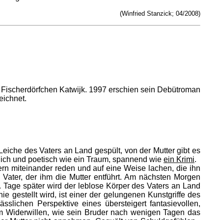
(Winfried Stanzick; 04/2008)
 Fischerdörfchen Katwijk. 1997 erschien sein Debütroman
eichnet.
eiche des Vaters an Land gespült, von der Mutter gibt es
glich und poetisch wie ein Traum, spannend wie
ein Krimi
.
ern miteinander reden und auf eine Weise lachen, die ihn
Vater, der ihm die Mutter entführt. Am nächsten Morgen
nd. Tage später wird der leblose Körper des Vaters an Land
 gestellt wird, ist einer der gelungenen Kunstgriffe des
slichen Perspektive eines übersteigert fantasievollen,
dem Widerwillen, wie sein Bruder nach wenigen Tagen das