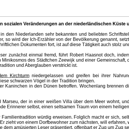
en sozialen Veränderungen an der niederländischen Küste 
n den Niederlanden sehr bekannten und beliebten Schriftstelle
, so wird der Ich-Erzähler von der Bevölkerung genannt, setzt 
ftlichen Dokumenten fort, ist auf diese Tätigkeit auch stolz und
Leser zunächst einmal fremd, führt Robert Haasnot doch, inde
n Minikosmos des Städtchen Zeewijk und einer Gemeinschaft, d
dition und Aberglauben verstrickt ist.
dem Kirchturm
niedergelassen und greifen bei ihrer Nahru
ese schwarzen Vögel in der Tradition bringen.
er Kaninchen in den Dünen betroffen. Wochenlang brennen die
 Marseu, der in einer weißen Villa über dem Meer wohnt, und
ende Erinnerer selbst, einen seltsamen Traum von einem heilige
er Familientradition würdig erweisen. Folglich macht er sich, s
 Er zieht von einem Dorfbewohner zum nächsten, will erfahren,
 dem amüsierten Leser präsentiert, offenbart er Zug um Zug se