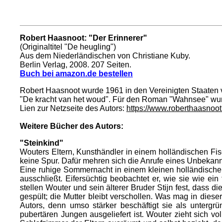
Robert Haasnoot: "Der Erinnerer"
(Originaltitel "De heugling")
Aus dem Niederländischen von Christiane Kuby.
Berlin Verlag, 2008. 207 Seiten.
Buch bei amazon.de bestellen
Robert Haasnoot wurde 1961 in den Vereinigten Staaten 
"De kracht van het woud". Für den Roman "Wahnsee" wu
Lien zur Netzseite des Autors:
https:/
/www.roberthaasnoot
Weitere Bücher des Autors:
"Steinkind"
Wouters Eltern, Kunsthändler in einem holländischen Fis
keine Spur. Dafür mehren sich die Anrufe eines Unbekannt
Eine ruhige Sommernacht in einem kleinen holländischen 
ausschließt. Eifersüchtig beobachtet er, wie sie wie ein
stellen Wouter und sein älterer Bruder Stijn fest, dass d
gespült; die Mutter bleibt verschollen. Was mag in dies
Autors, denn umso stärker beschäftigt sie als untergr
pubertären Jungen ausgeliefert ist. Wouter zieht sich 