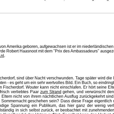
von Amerika geboren, aufgewachsen ist er im niederländischen
rde Robert Haasnoot mit dem "Prix des Ambassadeurs" ausgez
.nl
.
cherdorf, sind über Nacht verschwunden. Tage später wird die L
en - es geht um ein sehr wertvolles Bild. Ein Buch, so eindrin
Fischerdorf. Wouter kann nicht einschlafen. Er hört seine Elt
 frisch verliebtes Paar
zum Strand
gehen, und verwünscht den 
ie Eltern nicht von ihrem nächtlichen Ausflug zurückgekehrt si
er Sommernacht geschehen sein? Dass diese Frage eigentlich nie
ündige Spannung ein Publikum, das hier ganz der wenig verläs
vollständig in sich selbst zurück, er beobachtet mit zunehmen