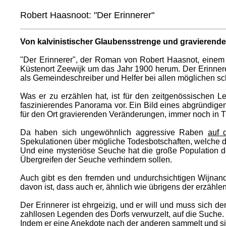
Robert Haasnoot: "Der Erinnerer"
Von kalvinistischer Glaubensstrenge und gravierend
"Der Erinnerer", der Roman von Robert Haasnot, einem i
Küstenort Zeewijk um das Jahr 1900 herum. Der Erinnerer
als Gemeindeschreiber und Helfer bei allen möglichen schri
Was er zu erzählen hat, ist für den zeitgenössischen 
faszinierendes Panorama vor. Ein Bild eines abgründige
für den Ort gravierenden Veränderungen, immer noch in Tra
Da haben sich ungewöhnlich aggressive Raben
auf 
Spekulationen über mögliche Todesbotschaften, welche di
Und eine mysteriöse Seuche hat die große Population d
Übergreifen der Seuche verhindern sollen.
Auch gibt es den fremden und undurchsichtigen Wijnand
davon ist, dass auch er, ähnlich wie übrigens der erzähl
Der Erinnerer ist ehrgeizig, und er will und muss sich d
zahllosen Legenden des Dorfs verwurzelt, auf die Suche.
Indem er eine Anekdote nach der anderen sammelt und sie