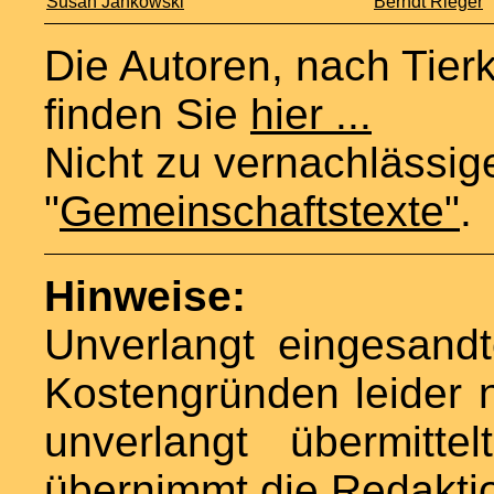
Susan Jankowski
Berndt Rieger
Die Autoren, nach Tier
finden Sie
hier ...
Nicht zu vernachlässig
"
Gemeinschaftstexte
"
.
Hinweise:
Unverlangt eingesand
Kostengründen leider n
unverlangt übermittel
übernimmt die Redaktio