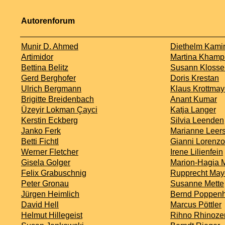
Autorenforum
Munir D. Ahmed
Diethelm Kami
Artimidor
Martina Khamp
Bettina Belitz
Susann Klosse
Gerd Berghofer
Doris Krestan
Ulrich Bergmann
Klaus Krottmay
Brigitte Breidenbach
Anant Kumar
Üzeyir Lokman Çayci
Katja Langer
Kerstin Eckberg
Silvia Leenden
Janko Ferk
Marianne Leer
Betti Fichtl
Gianni Lorenzo
Werner Fletcher
Irene Lilienfein
Gisela Golger
Marion-Hagia 
Felix Grabuschnig
Rupprecht May
Peter Gronau
Susanne Mette
Jürgen Heimlich
Bernd Poppen
David Hell
Marcus Pöttler
Helmut Hillegeist
Rihno Rhinoze