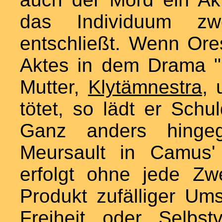
das Individuum zwec
entschließt. Wenn Or
Aktes in dem Drama "D
Mutter,
Klytämnestra
, 
tötet, so lädt er Schu
Ganz anders hinge
Meursault in Camus'
erfolgt ohne jede Zw
Produkt zufälliger Umst
Freiheit oder Selbst