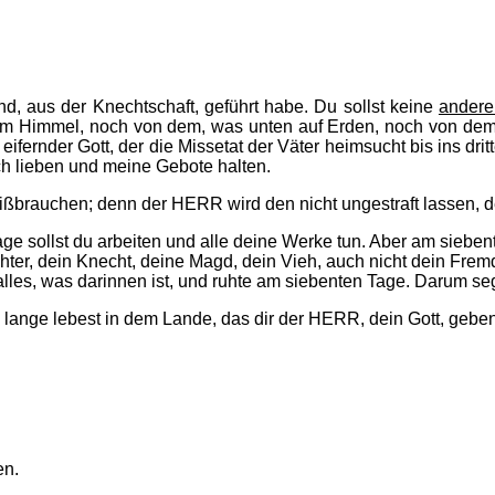
nd, aus der Knechtschaft, geführt habe. Du sollst keine
andere
m Himmel, noch von dem, was unten auf Erden, noch von dem, w
eifernder Gott, der die Missetat der Väter heimsucht bis ins dri
ch lieben und meine Gebote halten.
ßbrauchen; denn der HERR wird den nicht ungestraft lassen, 
ge sollst du arbeiten und alle deine Werke tun. Aber am siebe
chter, dein Knecht, deine Magd, dein Vieh, auch nicht dein Fremd
les, was darinnen ist, und ruhte am siebenten Tage. Darum 
u lange lebest in dem Lande, das dir der HERR, dein Gott, geben
en.