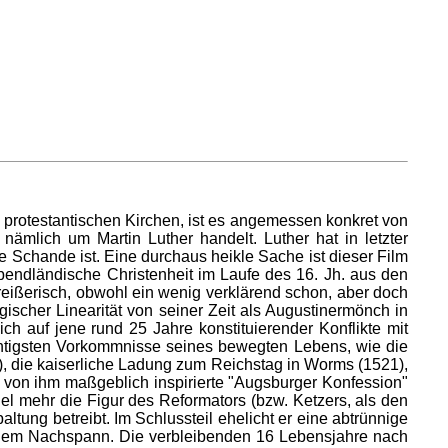
protestantischen Kirchen, ist es angemessen konkret von
nämlich um Martin Luther handelt. Luther hat in letzter
 Schande ist. Eine durchaus heikle Sache ist dieser Film
abendländische Christenheit im Laufe des 16. Jh. aus den
eißerisch, obwohl ein wenig verklärend schon, aber doch
logischer Linearität von seiner Zeit als Augustinermönch in
ch auf jene rund 25 Jahre konstituierender Konflikte mit
ächtigsten Vorkommnisse seines bewegten Lebens, wie die
), die kaiserliche Ladung zum Reichstag in Worms (1521),
e von ihm maßgeblich inspirierte "Augsburger Konfession"
iel mehr die Figur des Reformators (bzw. Ketzers, als den
ltung betreibt. Im Schlussteil ehelicht er eine abtrünnige
us dem Nachspann. Die verbleibenden 16 Lebensjahre nach