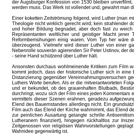
der Augsburger Konfession von 1530 bleiben unverfilmt, 
werden muss. Das Werk ist vollendet und, gewahrt man d
Einer koketten Zeitströmung folgend, wird Luther (man m
Theologie nicht wirklich gerecht wird; kein strahlender 
und hoher Bildung begnadet, aber doch fast zu weich 
Repräsentanten weltlicher und geistiger Macht jener 
Reformbemühungen einig waren. Vom Typ her wäre der D
überzeugend. Vielmehr wird dieser Luther von einer ga
Nebenrolle souverän agierenden Sir Peter Ustinov, der de
- seine Hand schützend über Luther hält.
Ansonsten durchaus wohlmeinende Kritiken zum Film wan
kommt jedoch, dass der historische Luther sich in eine
Distanzierung gegenüber Vereinnahmungsversuchen gede
Luthers Worte berufen. Als er die mitverantworteten Fol
und er bekundet, ob des grauenhaften Blutbads, Bestür
durchringt, wozu sich der Film eines jeden Kommentars 
vermittels dieser Szenen erahnen, geradezu aufgezwun
Elend des Bauernstandes allerdings nicht. Ein grundsätzl
Film auch das Elend der Kirche wahrnimmt, das Elend des
zur peinlichen Ausartung gelangte schrille Antisemitism
Lutheranern finanziert), hingegen rückhaltlos zur Insz
Zeitgenossen von religiösen Wahnvorstellungen geplagt 
Wahnidee gegenwärtig ist.