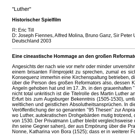
"Luther"
Historischer Spielfilm
R: Eric Till
D: Joseph Fiennes, Alfred Molina, Bruno Ganz, Sir Peter 
Deutschland 2003
Eine cineastische Hommage an den großen Reformat
Angesichts der nach wie vor mehr oder minder unversöhn
einem brisanten Filmprojekt zu sprechen, zumal es sich
Konsequenz immerhin eine Kirchenspaltung betrieben, die
über die Person des großen Reformators also, dessen Kri
Angeln gehoben hat und im 17. Jh. in den grauenhaften 
nicht total unkritisch ist die Titelrolle des Martin Luthe
Erfurt bis zum Augsburger Bekenntnis (1505-1530), umfas
weltlichen und geistlichen Absolutheitsansprüchen. In 
Veröffentlichung der so genannten "95 Thesen" zur Anpra
wo Luther, autokratischen Drohgebärden mutig trotzend, 
von 1530. Der Privatmann Luther bleibt vergleichsweise u
ihn seine Gegner sahen), der aus Empörung über die Praxis
Nonne, Katharina von Bora (1525); dass er in weiterer 