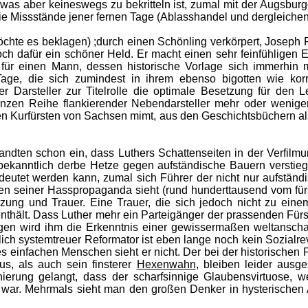
was aber keineswegs zu bekritteln ist, zumal mit der Augsburg
ie Missstände jener fernen Tage (Ablasshandel und dergleichen
öchte es beklagen) ;durch einen Schönling verkörpert, Joseph 
doch dafür ein schöner Held. Er macht einen sehr feinfühligen 
für einen Mann, dessen historische Vorlage sich immerhin m
Tage, die sich zumindest in ihrem ebenso bigotten wie kor
arsteller zur Titelrolle die optimale Besetzung für den Lea
nzen Reihe flankierender Nebendarsteller mehr oder weniger
n Kurfürsten von Sachsen mimt, aus den Geschichtsbüchern als 
dten schon ein, dass Luthers Schattenseiten in der Verfilmu
 bekanntlich derbe Hetze gegen aufständische Bauern verstie
utet werden kann, zumal sich Führer der nicht nur aufständ
gen seiner Hasspropaganda sieht (rund hunderttausend vom fürst
zung und Trauer. Eine Trauer, die sich jedoch nicht zu eine
enthält. Dass Luther mehr ein Parteigänger der prassenden Fü
gen wird ihm die Erkenntnis einer gewissermaßen weltanschau
ich systemtreuer Reformator ist eben lange noch kein Sozialrev
 einfachen Menschen sieht er nicht. Der bei der historischen P
us, als auch sein finsterer
Hexenwahn
, bleiben leider aus
enierung gelangt, dass der scharfsinnige Glaubensvirtuose, we
war. Mehrmals sieht man den großen Denker in hysterischen Anf