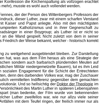
er Konfession die Kirchenspaltung als vollzogen erachtet
 mehr), musste es wohl auch vollendet werden.
Fiennes, der der Person des Wittenbergers Professors der
Eindruck, dieser Luther, zwar mit einem scharfen Verstand
it Kaiser und Papst anlegte. Also mit den mächtigsten
rumpierten Katholizismus und in ihrer Gegnerschaft zu
dsänger in einer Boygroup; als Luther ist er nicht so
 an die Wand gespielt. Nicht zuletzt von dem in seiner
Friedrich der Weise bekannt, welcher - historisch korrekt
ng zu weitgehend ausgeblendet bleiben. Zur Darstellung
gen hat, was aus dem Film heraus als eine Strategie der
ischen sondern auch barbarisch plündernden Meuten auf
lichen Militär niedergemetzelte Bauern), tut es ihm Leid
m sozialen Engagement für die Schicht der Entrechteten
rsten, denn des darbenden Volkes war, mag der Zuschauer
lich vermittelten Indifferenz gegenüber dem gemachten
olutionär. Und so hellsichtig der
Doktor der Theologie
im
ersönlichkeit des Martin Luther in späteren Lebensjahren
gespart (man bedenke, der Film wurde von bekennenden
lcher Luther zweifellos war, wie nur allzu viele seiner
ällen mit dem Teufel ringen, der freilich immer nur als