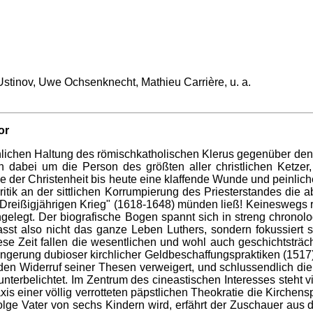
Ustinov, Uwe Ochsenknecht, Mathieu Carrière, u. a.
or
lichen Haltung des römischkatholischen Klerus gegenüber den 
 dabei um die Person des größten aller christlichen Ketzer, 
 der Christenheit bis heute eine klaffende Wunde und peinliche
tik an der sittlichen Korrumpierung des Priesterstandes die 
"Dreißigjährigen Krieg" (1618-1648) münden ließ! Keineswegs r
r angelegt. Der biografische Bogen spannt sich in streng chrono
st also nicht das ganze Leben Luthers, sondern fokussiert si
diese Zeit fallen die wesentlichen und wohl auch geschichtstr
ngerung dubioser kirchlicher Geldbeschaffungspraktiken (1517
den Widerruf seiner Thesen verweigert, und schlussendlich di
nterbelichtet. Im Zentrum des cineastischen Interesses steht v
 einer völlig verrotteten päpstlichen Theokratie die Kirchenspa
Folge Vater von sechs Kindern wird, erfährt der Zuschauer a