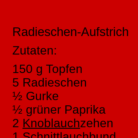
Radieschen-Aufstrich
Zutaten:
150 g Topfen
5 Radieschen
½ Gurke
½ grüner Paprika
2
Knoblauch
zehen
1 Schnittlauchbund