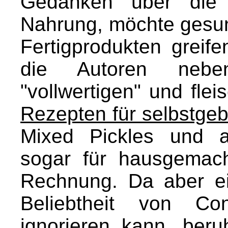
Gedanken über die 
Nahrung, möchte gesun
Fertigprodukten greif
die Autoren neb
"vollwertigen" und fle
Rezepten für selbstge
Mixed Pickles und a
sogar für hausgemac
Rechnung. Da aber e
Beliebtheit von Con
ignorieren kann, beru