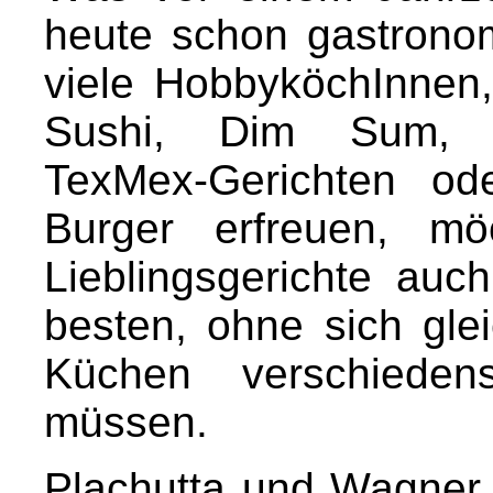
heute schon gastrono
viele HobbyköchInnen,
Sushi, Dim Sum, Br
TexMex-Gerichten od
Burger erfreuen, möc
Lieblingsgerichte au
besten, ohne sich glei
Küchen verschieden
müssen.
Plachutta und Wagner 