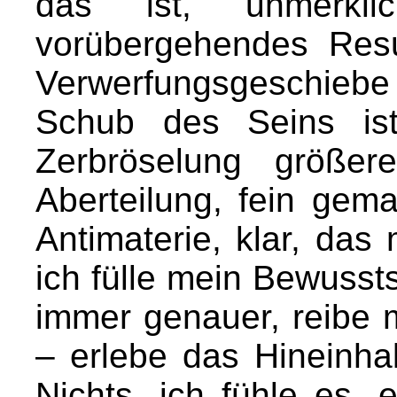
das ist, unmerkli
vorübergehendes Resu
Verwerfungsgeschieb
Schub des Seins ist
Zerbröselung größer
Aberteilung, fein gem
Antimaterie, klar, das 
ich fülle mein Bewussts
immer genauer, reibe 
– erlebe das Hineinha
Nichts, ich fühle es, 