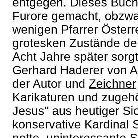
entgegen. Dieses Buch 
Furore gemacht, obzwa
wenigen Pfarrer Österrei
grotesken Zustände der
Acht Jahre später sorg
Gerhard Haderer von An
der Autor und
Zeichner
Karikaturen und zugeh
Jesus" aus heutiger Sic
konservative Kardinal 
nette, uninteressante 